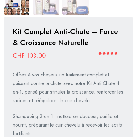
Kit Complet Anti-Chute – Force
& Croissance Naturelle
CHF
103.00
Noté
1
5.00
sur 5
Offrez à vos cheveux un traitement complet et
basé sur
puissant contre la chute avec notre Kit Anti-Chute 4-
notation
en-1, pensé pour stimuler la croissance, renforcer les
client
racines et rééquilibrer le cuir chevelu :
Shampooing 3-en-1 : nettoie en douceur, purifie et
nourrit, préparant le cuir chevelu à recevoir les actifs
fortifiants.