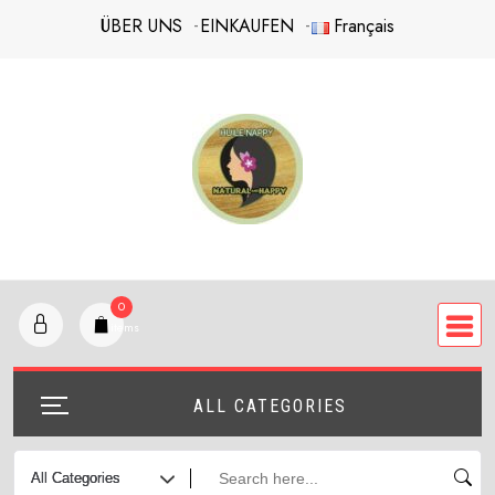
Skip
ÜBER UNS
EINKAUFEN
Français
to
content
0
items
ALL CATEGORIES