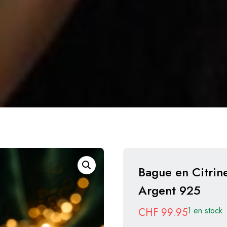
Bague en Citrin
Argent 925
1 en stock
CHF
99.95