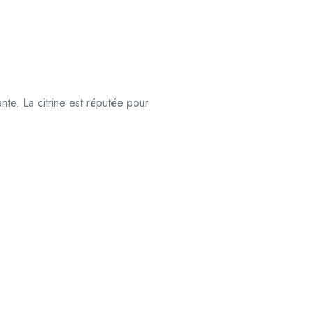
nte. La citrine est réputée pour
PROMO !
PROMO !