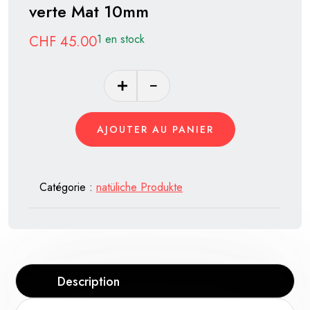
verte Mat 10mm
1 en stock
CHF
45.00
quantité
de
Bracelet
AJOUTER AU PANIER
Argent
925
et
Catégorie :
natüliche Produkte
Pierre
semi
précieuse
-
Aventurine
Description
verte