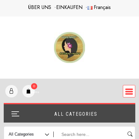
Skip
ÜBER UNS
EINKAUFEN
Français
to
content
0
items
ALL CATEGORIES