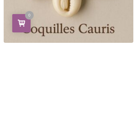
0
Lot de 6 Coquilles Cauris – Taille Mixte
CHF
14.50
Ajouter Au Panier