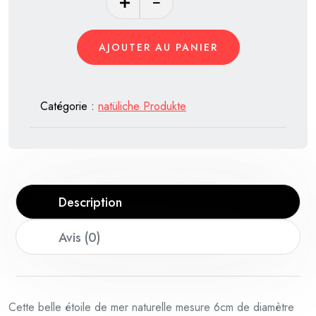
de
Étoile
AJOUTER AU PANIER
de
Mer
Naturelle
Catégorie :
natüliche Produkte
–
6cm,
10g
Description
Avis (0)
Cette belle étoile de mer naturelle mesure 6cm de diamètre