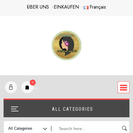
Skip
ÜBER UNS
EINKAUFEN
Français
to
content
0
items
ALL CATEGORIES