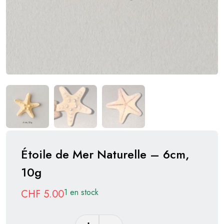
Étoile de Mer Naturelle – 6cm,
10g
1 en stock
CHF
5.00
quantité