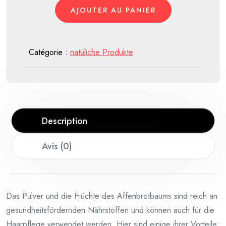
Poudre
AJOUTER AU PANIER
et
Fruits
de
Catégorie :
natüliche Produkte
Baobab
Description
Avis (0)
Das Pulver und die Früchte des Affenbrotbaums sind reich an
gesundheitsfördernden Nährstoffen und können auch für die
Haarpflege verwendet werden. Hier sind einige ihrer Vorteile: