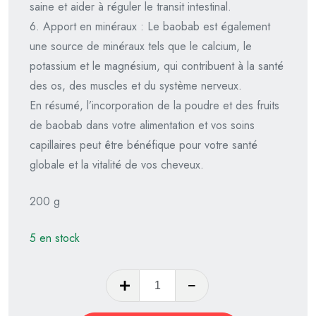
saine et aider à réguler le transit intestinal.
6. Apport en minéraux : Le baobab est également
une source de minéraux tels que le calcium, le
potassium et le magnésium, qui contribuent à la santé
des os, des muscles et du système nerveux.
En résumé, l’incorporation de la poudre et des fruits
de baobab dans votre alimentation et vos soins
capillaires peut être bénéfique pour votre santé
globale et la vitalité de vos cheveux.
200 g
5 en stock
quantité
de