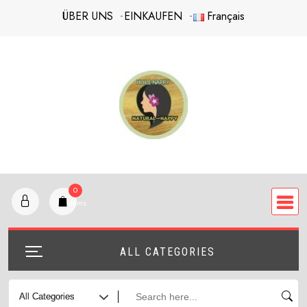
Skip
ÜBER UNS
EINKAUFEN
Français
to
content
0
items
ALL CATEGORIES