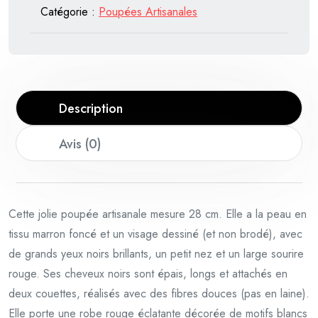
Catégorie :
Poupées Artisanales
teint
marron
plus
foncé
Description
Avis (0)
Cette jolie poupée artisanale mesure 28 cm. Elle a la peau en
tissu marron foncé et un visage dessiné (et non brodé), avec
de grands yeux noirs brillants, un petit nez et un large sourire
rouge. Ses cheveux noirs sont épais, longs et attachés en
deux couettes, réalisés avec des fibres douces (pas en laine).
Elle porte une robe rouge éclatante décorée de motifs blancs