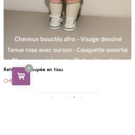
0
Retro Chic poupée en tissu
CHF
40.25
Ajouter Au Panier