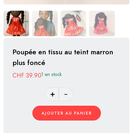
Poupée en tissu au teint marron
plus foncé
1 en stock
CHF
39.90
quantité
de
Poupée
AJOUTER AU PANIER
en
tissu
au