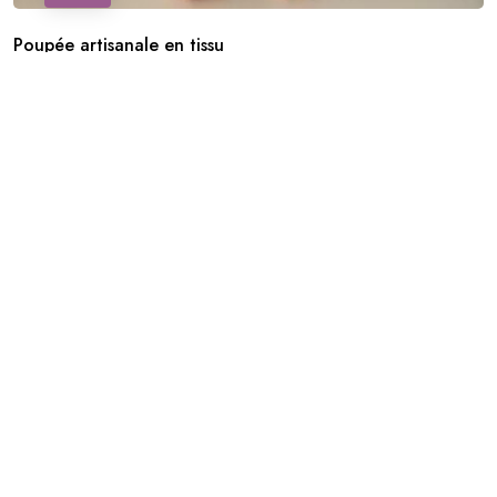
Poupée artisanale en tissu
CHF
38.50
Ajouter Au Panier
PROMO !
PROMO !