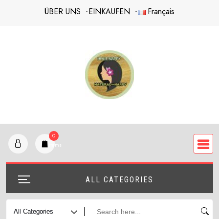
Skip
ÜBER UNS
EINKAUFEN
Français
to
content
0
items
ALL CATEGORIES