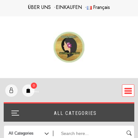
Skip
ÜBER UNS
EINKAUFEN
Français
to
content
0
items
ALL CATEGORIES