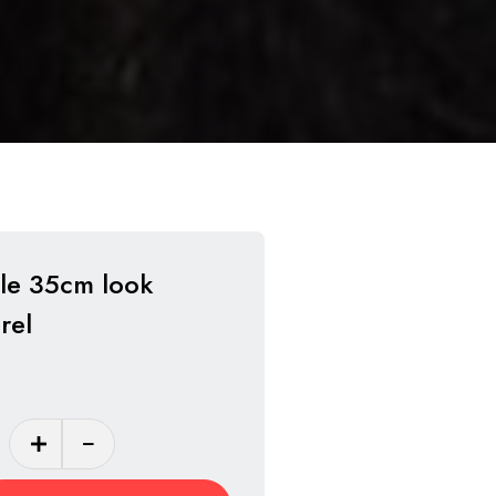
le 35cm look
rel
quantité
de
Poupée